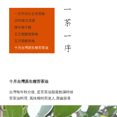
一月手作白甘蔗黑糖
2025春百花蜜
陳年梅子醋
五月蜜釀紫蘇梅
五月蜜釀青梅
十月台灣原生種苦茶油
一月茶焙南瓜子
十一月 古榨黑芝麻油
十一月芝麻糖
...
十月台灣原生種苦茶油
台灣每年秋分後, 是苦茶油脂最飽滿時候
苦茶油料理, 風味獨特而迷人,唇齒留香