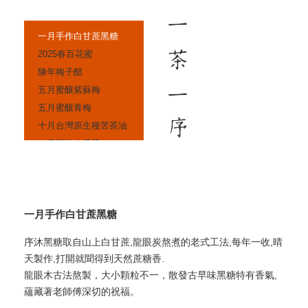
一月手作白甘蔗黑糖
2025春百花蜜
陳年梅子醋
五月蜜釀紫蘇梅
五月蜜釀青梅
十月台灣原生種苦茶油
一月茶焙南瓜子
十一月 古榨黑芝麻油
十一月芝麻糖
...
一月手作白甘蔗黑糖
序沐黑糖取自山上白甘蔗,龍眼炭熬煮的老式工法,每年一收,晴
天製作,打開就聞得到天然蔗糖香.
龍眼木古法熬製，大小顆粒不一，散發古早味黑糖特有香氣,
蘊藏著老師傅深切的祝福。